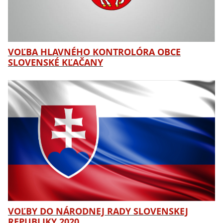
VOĽBA HLAVNÉHO KONTROLÓRA OBCE
SLOVENSKÉ KĽAČANY
VOĽBY DO NÁRODNEJ RADY SLOVENSKEJ
REPUBLIKY 2020