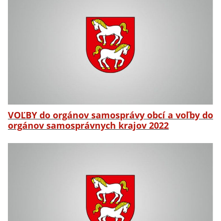
VOĽBY do orgánov samosprávy obcí a voľby do
orgánov samosprávnych krajov 2022