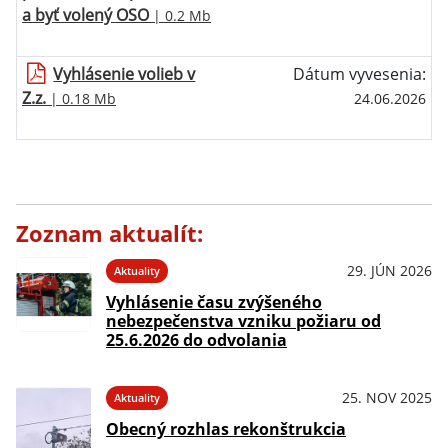
a byť volený OSO
| 0.2 Mb
Vyhlásenie volieb v
Dátum vyvesenia:
Z.z.
| 0.18 Mb
24.06.2026
Zoznam aktualít:
29. JÚN 2026
Aktuality
Vyhlásenie času zvýšeného
nebezpečenstva vzniku požiaru od
25.6.2026 do odvolania
25. NOV 2025
Aktuality
Obecný rozhlas rekonštrukcia