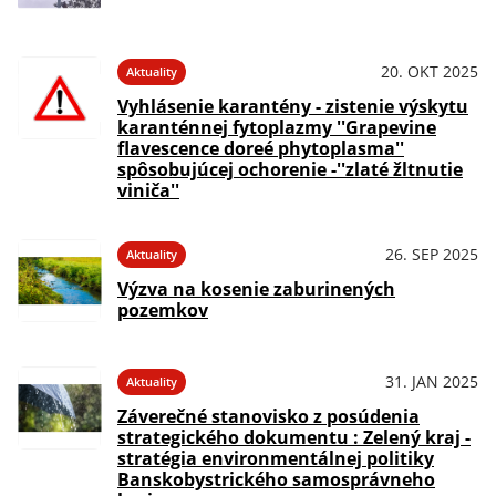
20. OKT 2025
Aktuality
Vyhlásenie karantény - zistenie výskytu
karanténnej fytoplazmy ''Grapevine
flavescence doreé phytoplasma''
spôsobujúcej ochorenie -''zlaté žltnutie
viniča''
26. SEP 2025
Aktuality
Výzva na kosenie zaburinených
pozemkov
31. JAN 2025
Aktuality
Záverečné stanovisko z posúdenia
strategického dokumentu : Zelený kraj -
stratégia environmentálnej politiky
Banskobystrického samosprávneho