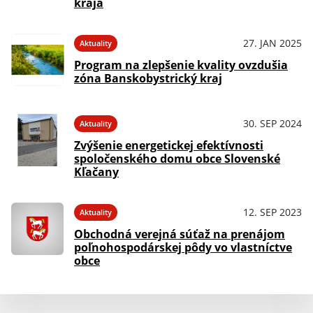
kraja
27. JAN 2025
Aktuality
Program na zlepšenie kvality ovzdušia
zóna Banskobystrický kraj
30. SEP 2024
Aktuality
Zvýšenie energetickej efektívnosti
spoločenského domu obce Slovenské
Kľačany
12. SEP 2023
Aktuality
Obchodná verejná súťaž na prenájom
poľnohospodárskej pôdy vo vlastníctve
obce