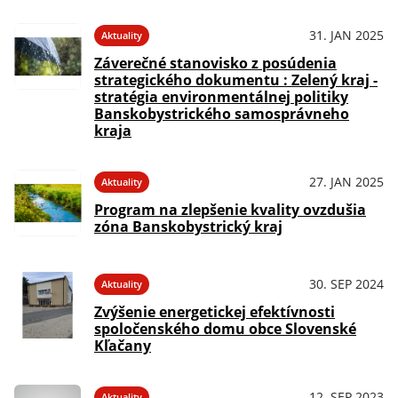
31. JAN 2025
Aktuality
Záverečné stanovisko z posúdenia
strategického dokumentu : Zelený kraj -
stratégia environmentálnej politiky
Banskobystrického samosprávneho
kraja
27. JAN 2025
Aktuality
Program na zlepšenie kvality ovzdušia
zóna Banskobystrický kraj
30. SEP 2024
Aktuality
Zvýšenie energetickej efektívnosti
spoločenského domu obce Slovenské
Kľačany
12. SEP 2023
Aktuality