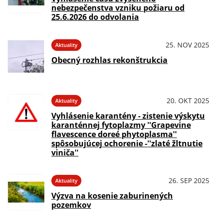
nebezpečenstva vzniku požiaru od
25.6.2026 do odvolania
25. NOV 2025
Aktuality
Obecný rozhlas rekonštrukcia
20. OKT 2025
Aktuality
Vyhlásenie karantény - zistenie výskytu
karanténnej fytoplazmy ''Grapevine
flavescence doreé phytoplasma''
spôsobujúcej ochorenie -''zlaté žltnutie
viniča''
26. SEP 2025
Aktuality
Výzva na kosenie zaburinených
pozemkov