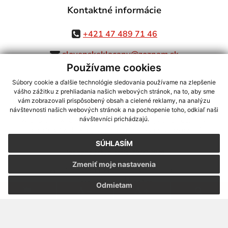
Kontaktné informácie
+421 47 489 71 46
slovenskeklacany@zoznam.sk
Používame cookies
Súbory cookie a ďalšie technológie sledovania používame na zlepšenie
vášho zážitku z prehliadania našich webových stránok, na to, aby sme
využite možnosť získavania aktuálnych informácií s využitím RSS
,
vám zobrazovali prispôsobený obsah a cielené reklamy, na analýzu
CMS systém (redakčný) systém ECHELON 2,
Mapa stránok
,
web portál
,
návštevnosti našich webových stránok a na pochopenie toho, odkiaľ naši
návštevníci prichádzajú.
webhosting
,
webex.digital, s.r.o.
,
domény
,
registrácia domény
,
spoločnosť webex.digital, s.r.o.
,
technický prevádzkovateľ
SÚHLASÍM
Posledná aktualizácia:
30.07.2026
Zmeniť moje nastavenia
Vytlačiť stránku
|
Vyhlásenie o prístupnosti
Autorské práva
|
Cookies
Odmietam
.
.
.
.
.
.
webdesign |