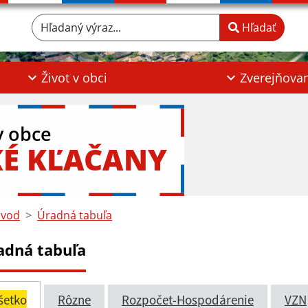
Hľadaný výraz...
Hľadať
Život v obci
Zverejňova
y obce
KÉ KĽAČANY
vod
Úradná tabuľa
adná tabuľa
šetko
Rôzne
Rozpočet-Hospodárenie
VZN