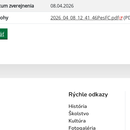
tum zverejnenia
08.04.2026
lohy
2026_04_08_12_41_46PesFC.pdf
(PD
äť
Rýchle odkazy
História
Školstvo
Kultúra
Fotogaléria