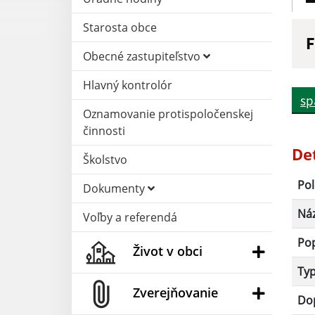
Starosta obce
F
Obecné zastupiteľstvo
N
Hlavný kontrolór
sp
Oznamovanie protispoločenskej
D
činnosti
De
Školstvo
Pol
Dokumenty
Ná
Voľby a referendá
Po
Život v obci
Ty
Zverejňovanie
Dop