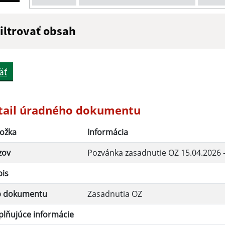
iltrovať obsah
ázov:
Popis:
äť
átum zverejnenia do:
tail úradného dokumentu
ožka
Informácia
Filtrovať
zov
Pozvánka zasadnutie OZ 15.04.2026 
pis
p dokumentu
Zasadnutia OZ
lňujúce informácie