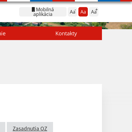
Mobilná
Aa
Aa
Aa
aplikácia
nie
Kontakty
Zasadnutia OZ