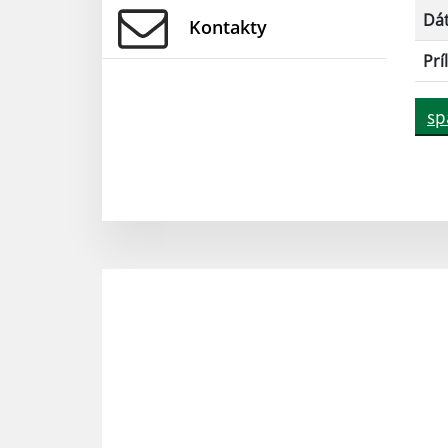
Dá
Kontakty
Prí
sp