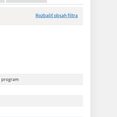
Rozbaliť obsah filtra
Dátum zverejnenia od:
Reset
- program