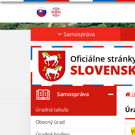
Samospráva
Oficiálne stránk
SLOVENS
Samospráva
Ú
Úr
Úradná tabuľa
Obecný úrad
V
Úradné hodiny