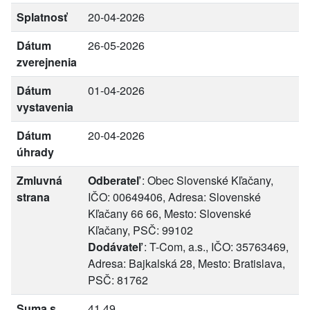
Splatnosť
20-04-2026
Dátum
26-05-2026
zverejnenia
Dátum
01-04-2026
vystavenia
Dátum
20-04-2026
úhrady
Zmluvná
Odberateľ
: Obec Slovenské Kľačany,
strana
IČO: 00649406, Adresa: Slovenské
Kľačany 66 66, Mesto: Slovenské
Kľačany, PSČ: 99102
Dodávateľ
: T-Com, a.s., IČO: 35763469,
Adresa: Bajkalská 28, Mesto: Bratislava,
PSČ: 81762
Suma s
41.49