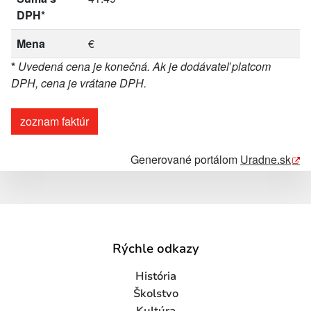
DPH*
Mena
€
*
Uvedená cena je konečná. Ak je dodávateľ platcom
DPH, cena je vrátane DPH.
zoznam faktúr
Generované portálom
Uradne.sk
Rýchle odkazy
História
Školstvo