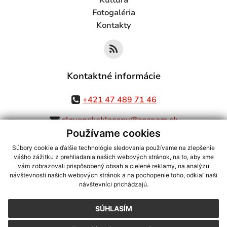
Kultúra
Fotogaléria
Kontakty
Kontaktné informácie
+421 47 489 71 46
slovenskeklacany@zoznam.sk
Používame cookies
Súbory cookie a ďalšie technológie sledovania používame na zlepšenie
vášho zážitku z prehliadania našich webových stránok, na to, aby sme
využite možnosť získavania aktuálnych informácií s využitím RSS
,
vám zobrazovali prispôsobený obsah a cielené reklamy, na analýzu
CMS systém (redakčný) systém ECHELON 2,
Mapa stránok
,
web portál
,
návštevnosti našich webových stránok a na pochopenie toho, odkiaľ naši
návštevníci prichádzajú.
webhosting
,
webex.digital, s.r.o.
,
domény
,
registrácia domény
,
spoločnosť webex.digital, s.r.o.
,
technický prevádzkovateľ
SÚHLASÍM
Posledná aktualizácia:
30.07.2026